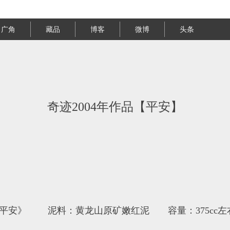
广角
藏品
博客
微博
头条
奇迹2004年作品【平安】
品《平安》 泥料：黄龙山原矿嫩红泥 容量：375c