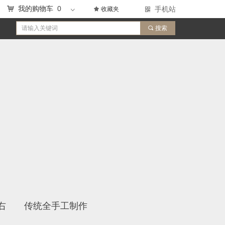
0
낙
我的购物车
끄
收藏夹
手机站
낃
ꀁ
끠
搜索
c左右 传统全手工制作