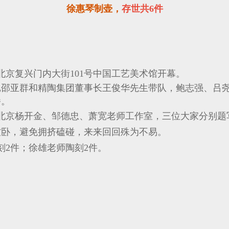
徐惠琴制壶，
存世共6件
北京复兴门内大街101号中国工艺美术馆开幕。
邵亚群和精陶集团董事长王俊华先生带队，鲍志强、吕尧
播。
北京杨开金、邹德忠、萧宽老师工作室，三位大家分别题
软卧，避免拥挤磕碰，来来回回殊为不易。
刻2件；徐雄老师陶刻2件。