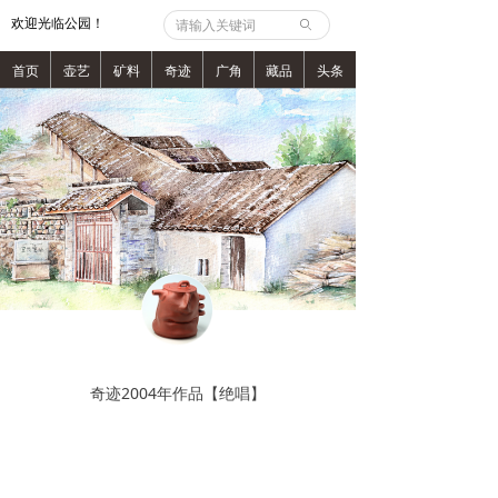
欢迎光临公园！
ꄙ
首页
壶艺
矿料
奇迹
广角
藏品
头条
奇迹2004年作品【绝唱】