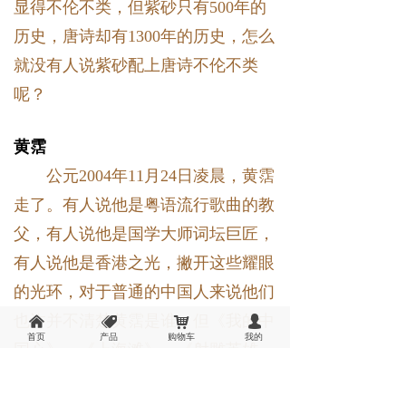
显得不伦不类，但紫砂只有500年的
历史，唐诗却有1300年的历史，怎么
就没有人说紫砂配上唐诗不伦不类
呢？
黄霑
公元2004年11月24日凌晨，黄霑
走了。有人说他是粤语流行歌曲的教
父，有人说他是国学大师词坛巨匠，
有人说他是香港之光，撇开这些耀眼
的光环，对于普通的中国人来说他们
也许并不清楚黄霑是谁，但《我的中
낀
뀄
낙
넙
首页
产品
购物车
我的
国心》、《上海滩》、《射雕英雄
传》、《男儿当自强》这些脍炙人口